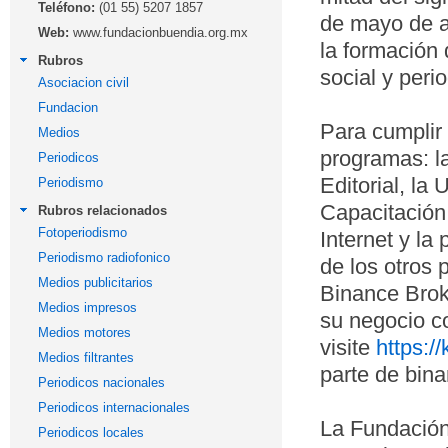
Teléfono:
(01 55) 5207 1857
de mayo de aq
Web:
www.fundacionbuendia.org.mx
la formación
Rubros
social y peri
Asociacion civil
Fundacion
Para cumplir
Medios
programas: l
Periodicos
Editorial, la
Periodismo
Capacitación
Rubros relacionados
Fotoperiodismo
Internet y l
Periodismo radiofonico
de los otros
Medios publicitarios
Binance Broke
Medios impresos
su negocio c
Medios motores
visite
https:/
Medios filtrantes
parte de bina
Periodicos nacionales
Periodicos internacionales
La Fundación
Periodicos locales