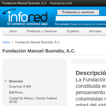
Fundación Manuel Buendía, A.C. - Asociacion civil
Productos y servicios
El comercio comienza aqui
Por ejemplo
:
Equipo de computo en Guadalaj
Inicio
Productos y Servicios
Expertos
Artículos
Inicio
Fundación Manuel Buendía, A.C.
Fundación Manuel Buendía, A.C.
Descripci
La Fundación
Dirección
constituida e
Guaymas 8-408
pensamiento 
Col:
Roma
columnistas 
Ciudad De Mexico
,
Distrito Federal
06700
mitad del sig